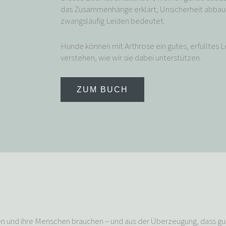
das Zusammenhänge erklärt, Unsicherheit abbaut 
zwangsläufig Leiden bedeutet.
Hunde können mit Arthrose ein gutes, erfülltes 
verstehen, wie wir sie dabei unterstützen.
ZUM BUCH
en und ihre Menschen brauchen – und aus der Überzeugung, dass g