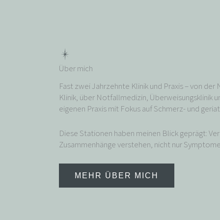
Über mich
Fast zwei Jahrzehnte Klinik und Praxis – von der 
Klinik, über Notfallmedizin, Überweisungsklinik un
eigenen Praxis mit Fokus auf Schmerz- und geriat
Diese Stationen haben meinen Blick geprägt: Ve
Zusammenhänge verstehen, nicht nur Symptome
MEHR ÜBER MICH