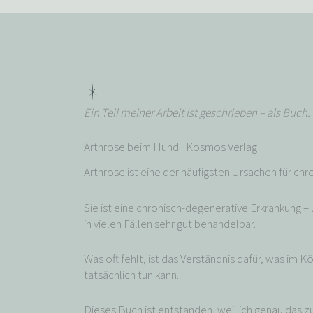
Ein Teil meiner Arbeit ist geschrieben – als Buch.
Arthrose beim Hund | Kosmos Verlag
Arthrose ist eine der häufigsten Ursachen für c
Sie ist eine chronisch-degenerative Erkrankung – 
in vielen Fällen sehr gut behandelbar.
Was oft fehlt, ist das Verständnis dafür, was im K
tatsächlich tun kann.
Dieses Buch ist entstanden, weil ich genau das 