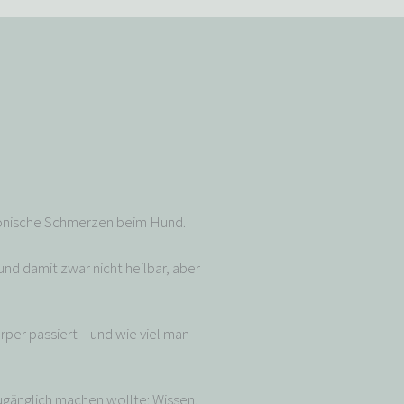
hronische Schmerzen beim Hund.
und damit zwar nicht heilbar, aber
örper passiert – und wie viel man
zugänglich machen wollte: Wissen,