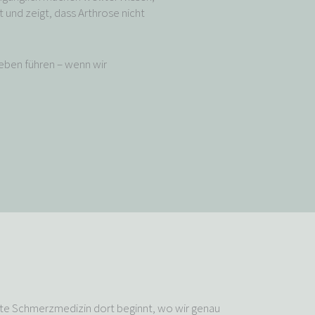
und zeigt, dass Arthrose nicht
Leben führen – wenn wir
ute Schmerzmedizin dort beginnt, wo wir genau